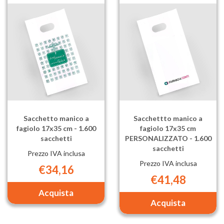
14x30
fagiolo
cm
14x30
-
cm
2.000
PERSONAL
sacchetti al
-
carrello
2.000
sacchetti al
carrello
Sacchetto manico a
Sacchettto manico a
fagiolo 17x35 cm - 1.600
fagiolo 17x35 cm
sacchetti
PERSONALIZZATO - 1.600
sacchetti
Prezzo IVA inclusa
Prezzo IVA inclusa
€34,16
€41,48
Aggiungi Sacchetto
manico
Aggiungi Sa
a
manico
fagiolo
a