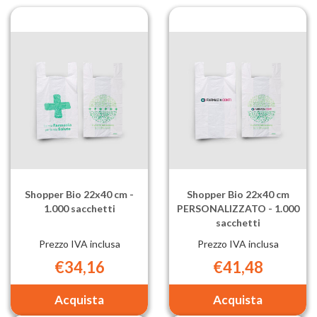
17x35
fagiolo
cm
17x35
-
cm
1.600
PERSONAL
sacchetti al
-
carrello
1.600
sacchetti al
carrello
Shopper Bio 22x40 cm -
Shopper Bio 22x40 cm
1.000 sacchetti
PERSONALIZZATO - 1.000
sacchetti
Prezzo IVA inclusa
Prezzo IVA inclusa
€34,16
€41,48
Aggiungi Shopper
Aggiungi Sh
Bio
Bio