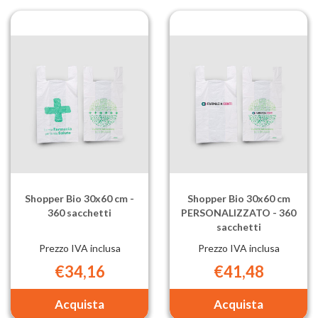
cm
cm
-
PERSONAL
650
-
sacchetti al
650
carrello
sacchetti al
carrello
Shopper Bio 30x60 cm -
Shopper Bio 30x60 cm
360 sacchetti
PERSONALIZZATO - 360
sacchetti
Prezzo IVA inclusa
Prezzo IVA inclusa
€34,16
€41,48
Aggiungi Shopper
Aggiungi Sh
Bio
Bio