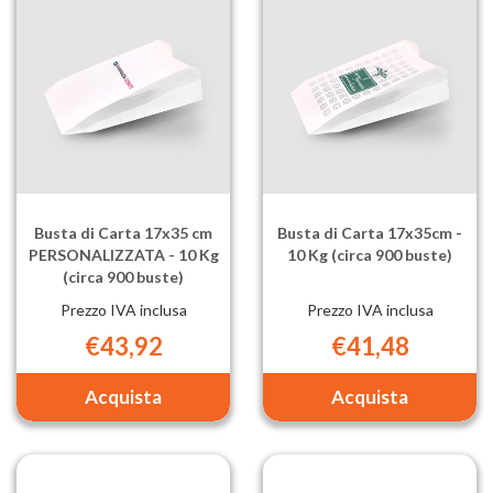
cm
cm
-
PERSONAL
10
-
Kg
10
(circa
Kg
1.400
(circa
buste) al
1.400
carrello
buste) al
carrello
Busta di Carta 17x35 cm
Busta di Carta 17x35cm -
PERSONALIZZATA - 10 Kg
10 Kg (circa 900 buste)
(circa 900 buste)
Prezzo IVA inclusa
Prezzo IVA inclusa
€43,92
€41,48
Aggiungi Busta
Aggiungi Bu
di
di
Carta
Carta
17x35
17x35cm
cm
-