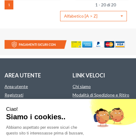
40x80
40x80
1 - 20 di 20
1
cm
cm
-
PERSONAL
Alfabetico [A > Z]
160
-
sacchetti al
160
carrello
sacchetti al
carrello
AREA UTENTE
LINK VELOCI
Area utente
Chi siamo
Registrati
Modalità di Spedizione e Ritiro
Wishlist
Modalità di Pagamento
Ciao!
Contatti
Condizioni di Vendita
Siamo i cookies..
Informativa Privacy
Abbiamo aspettato per essere sicuri che
questo sito ti interessasse prima di bussare,