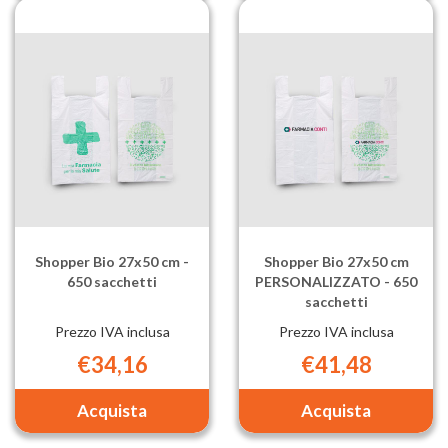
22x40
22x40
cm
cm
-
PERSONAL
1.000
-
sacchetti al
1.000
carrello
sacchetti al
carrello
Shopper Bio 27x50 cm -
Shopper Bio 27x50 cm
650 sacchetti
PERSONALIZZATO - 650
sacchetti
Prezzo IVA inclusa
Prezzo IVA inclusa
€34,16
€41,48
Aggiungi Shopper
Aggiungi Sh
Bio
Bio
27x50
27x50