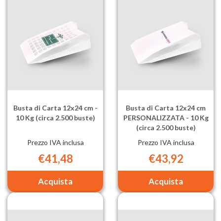
Busta di Carta 12x24 cm -
Busta di Carta 12x24 cm
10 Kg (circa 2.500 buste)
PERSONALIZZATA - 10 Kg
(circa 2.500 buste)
Prezzo IVA inclusa
Prezzo IVA inclusa
€41,48
€43,92
Aggiungi Busta
Aggiungi Bu
di
di
Carta
Carta
12x24
12x24
cm
cm