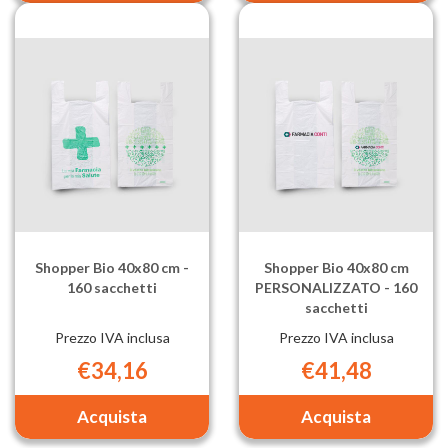
30x60
30x60
cm
cm
-
PERSONAL
360
-
sacchetti al
360
carrello
sacchetti al
carrello
Shopper Bio 40x80 cm -
Shopper Bio 40x80 cm
160 sacchetti
PERSONALIZZATO - 160
sacchetti
Prezzo IVA inclusa
Prezzo IVA inclusa
€34,16
€41,48
Aggiungi Shopper
Aggiungi Sh
Bio
Bio