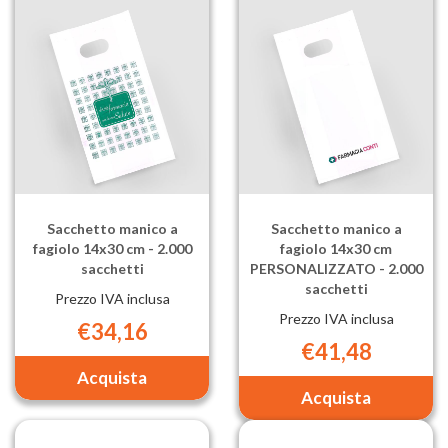
PERSONALIZZATA
10
-
Kg
10
(circa
Kg
900
(circa
buste) al
900
carrello
buste) al
carrello
Sacchetto manico a
Sacchetto manico a
fagiolo 14x30 cm - 2.000
fagiolo 14x30 cm
sacchetti
PERSONALIZZATO - 2.000
sacchetti
Prezzo IVA inclusa
Prezzo IVA inclusa
€34,16
€41,48
Aggiungi Sacchetto
manico
Aggiungi Sa
a
manico
fagiolo
a