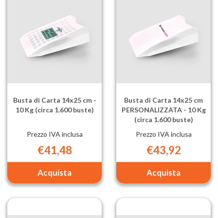
-
PERSONAL
10
-
Kg
10
(circa
Kg
2.500
(circa
buste) al
2.500
carrello
buste) al
carrello
Busta di Carta 14x25 cm -
Busta di Carta 14x25 cm
10 Kg (circa 1.600 buste)
PERSONALIZZATA - 10 Kg
(circa 1.600 buste)
Prezzo IVA inclusa
Prezzo IVA inclusa
€41,48
€43,92
Aggiungi Busta
Aggiungi Bu
di
di
Carta
Carta
14x25
14x25
cm
cm