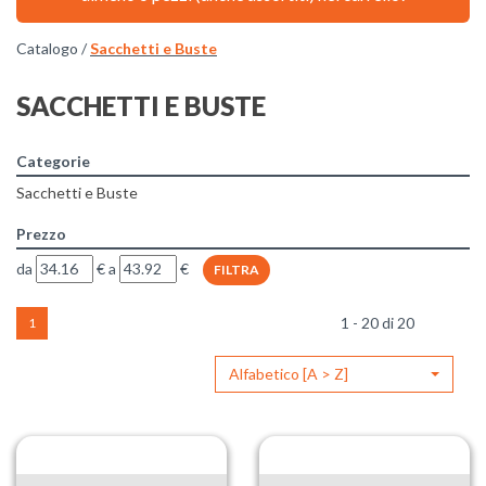
Catalogo /
Sacchetti e Buste
SACCHETTI E BUSTE
Categorie
Sacchetti e Buste
Prezzo
filtra
filtra
da
€
a
€
da
a
1 - 20 di 20
1
Alfabetico [A > Z]