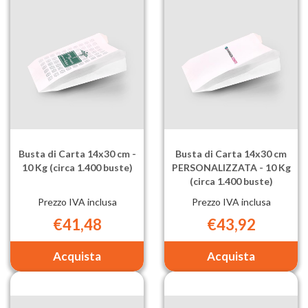
-
PERSONAL
10
-
Kg
10
(circa
Kg
1.600
(circa
buste) al
1.600
carrello
buste) al
carrello
Busta di Carta 14x30 cm -
Busta di Carta 14x30 cm
10 Kg (circa 1.400 buste)
PERSONALIZZATA - 10 Kg
(circa 1.400 buste)
Prezzo IVA inclusa
Prezzo IVA inclusa
€41,48
€43,92
Aggiungi Busta
Aggiungi Bu
di
di
Carta
Carta
14x30
14x30