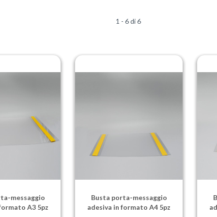
1 - 6 di 6
rta-messaggio
Busta porta-messaggio
B
 formato A3 5pz
adesiva in formato A4 5pz
ad