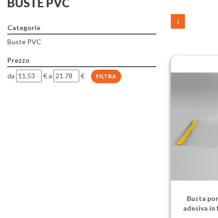
BUSTE PVC
1
Categorie
Buste PVC
Prezzo
filtra
filtra
da
€
a
€
da
a
Busta po
adesiva in