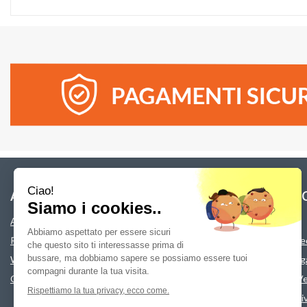
Ciao!
AREA UTENTE
LINK VELO
Siamo i cookies..
Area utente
Chi siamo
Abbiamo aspettato per essere sicuri
Registrati
Modalità di Sped
che questo sito ti interessasse prima di
bussare, ma dobbiamo sapere se possiamo essere tuoi
Wishlist
Modalità di Pa
compagni durante la tua visita.
Contatti
Condizioni di V
Rispettiamo la tua privacy, ecco come.
Informativa Pri