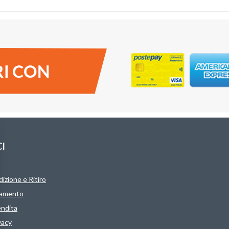
CI
izione e Ritiro
gamento
endita
vacy