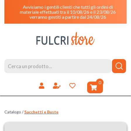
Passa
Avvisiamo i gentili clienti che tutti gli ordini di
al
materiale effettuati tra il 10/08/26 e il 23/08/26
contenuto
verranno gestiti a partire dal 24/08/26
principale
FulcriStore
Cerca
Cerca
Prodotto
prodotti
0
inseriti
Catalogo /
Sacchetti e Buste